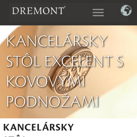
KANCELÁRSKY
STÔL EXCELENT S
KOVOVÝMI
PODNOŽAMI
KANCELÁRSKY