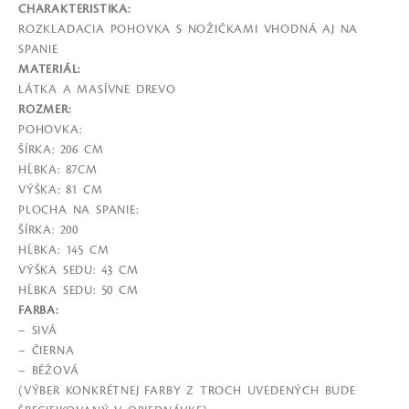
CHARAKTERISTIKA:
ROZKLADACIA POHOVKA S NOŽIČKAMI VHODNÁ AJ NA
SPANIE
MATERIÁL:
LÁTKA A MASÍVNE DREVO
ROZMER:
POHOVKA:
ŠÍRKA: 206 CM
HĹBKA: 87CM
VÝŠKA: 81 CM
PLOCHA NA SPANIE:
ŠÍRKA: 200
HĹBKA: 145 CM
VÝŠKA SEDU: 43 CM
HĹBKA SEDU: 50 CM
FARBA:
– SIVÁ
– ČIERNA
– BÉŽOVÁ
(VÝBER KONKRÉTNEJ FARBY Z TROCH UVEDENÝCH BUDE