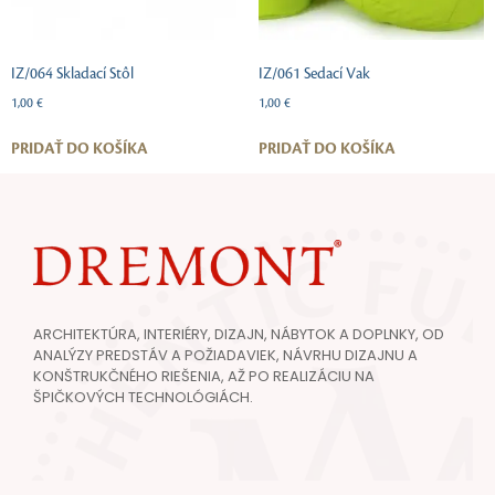
IZ/064 Skladací Stôl
IZ/061 Sedací Vak
1,00
€
1,00
€
PRIDAŤ DO KOŠÍKA
PRIDAŤ DO KOŠÍKA
ARCHITEKTÚRA, INTERIÉRY, DIZAJN, NÁBYTOK A DOPLNKY, OD
ANALÝZY PREDSTÁV A POŽIADAVIEK, NÁVRHU DIZAJNU A
KONŠTRUKČNÉHO RIEŠENIA, AŽ PO REALIZÁCIU NA
ŠPIČKOVÝCH TECHNOLÓGIÁCH.