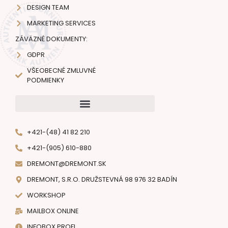
DESIGN TEAM
MARKETING SERVICES
ZÁVÄZNÉ DOKUMENTY:
GDPR
VŠEOBECNÉ ZMLUVNÉ
PODMIENKY
+421-(48) 41 82 210
+421-(905) 610-880
DREMONT@DREMONT.SK
DREMONT, S.R.O. DRUŽSTEVNÁ 98 976 32 BADÍN
WORKSHOP
MAILBOX ONLINE
INFOBOX PROFI